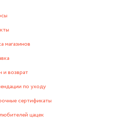
осы
акты
а магазинов
авка
 и возврат
ендации по уходу
рочные сертификаты
любителей цацек