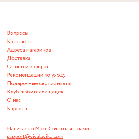
Снимайте ваше украшение перед купанием (и в море, и в
ванной :), баней и любимыми активностями, которые
подразумевают под собой контакт с химическими или
грубыми продуктами (например, гантели или любой
Вопросы
спортивный инвентарь).
Контакты
Храните изделие в сухом месте.
Адреса магазинов
Для надежного хранения мы доставляем все изделия в
Доставка
нашей фирменной коробке или упаковке бренда.
Обмен и возврат
Пожалуйста, используйте эту упаковку для хранения,
Рекомендации по уходу
пока не носите украшение на себе.
Подарочные сертификаты
Клуб любителей цацек
О нас
Карьера
Написать в Макс
Связаться с нами
support@vivalavika.com