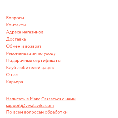
подразумевают под собой контакт с химическими или
грубыми продуктами (например, гантели или любой
Вопросы
спортивный инвентарь).
Контакты
Храните изделие в сухом месте.
Адреса магазинов
Для надежного хранения мы доставляем все изделия в
Доставка
нашей фирменной коробке или упаковке бренда.
Обмен и возврат
Пожалуйста, используйте эту упаковку для хранения,
Рекомендации по уходу
пока не носите украшение на себе.
Подарочные сертификаты
Клуб любителей цацек
О нас
Карьера
Написать в Макс
Связаться с нами
support@vivalavika.com
По всем вопросам обработки