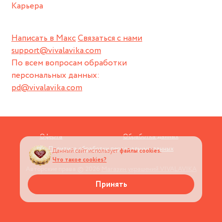
Карьера
Написать в Макс
Связаться с нами
support@vivalavika.com
По всем вопросам обработки
персональных данных:
pd@vivalavika.com
Оферта
Обработка данных
Политика обработки персональных данных
Данный сайт использует
файлы cookies.
Что такое cookies?
Авторские права © 2026
Магазин украшений VIVALAVIKA
Принять