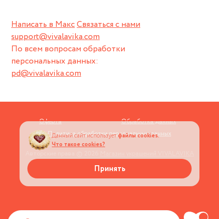
Написать в Макс
Связаться с нами
support@vivalavika.com
По всем вопросам обработки
персональных данных:
pd@vivalavika.com
Оферта
Обработка данных
Политика обработки персональных данных
Данный сайт использует
файлы cookies.
Что такое cookies?
Авторские права © 2026
Магазин украшений VIVALAVIKA
Принять