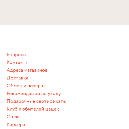
Избегайте прямого контакта с водой, парфюмом,
кремом, лосьоном или любым химическим продуктом.
Снимайте ваше украшение перед купанием (и в море, и в
ванной :), баней и любимыми активностями, которые
подразумевают под собой контакт с химическими или
грубыми продуктами (например, гантели или любой
Вопросы
спортивный инвентарь).
Контакты
Храните изделие в сухом месте.
Адреса магазинов
Для надежного хранения мы доставляем все изделия в
Доставка
нашей фирменной коробке или упаковке бренда.
Обмен и возврат
Пожалуйста, используйте эту упаковку для хранения,
Рекомендации по уходу
пока не носите украшение на себе.
Подарочные сертификаты
Клуб любителей цацек
О нас
Карьера