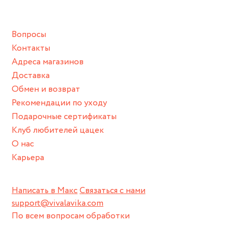
подразумевают под собой контакт с химическими или
грубыми продуктами (например, гантели или любой
Вопросы
спортивный инвентарь).
Контакты
Храните изделие в сухом месте.
Адреса магазинов
Для надежного хранения мы доставляем все изделия в
Доставка
нашей фирменной коробке или упаковке бренда.
Обмен и возврат
Пожалуйста, используйте эту упаковку для хранения,
Рекомендации по уходу
пока не носите украшение на себе.
Подарочные сертификаты
Клуб любителей цацек
О нас
Карьера
Написать в Макс
Связаться с нами
support@vivalavika.com
По всем вопросам обработки