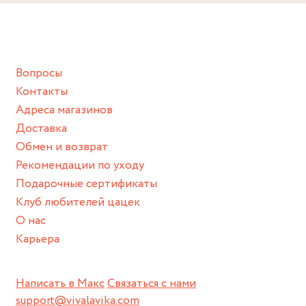
Снимайте ваше украшение перед купанием (и в море, и в
ванной :), баней и любимыми активностями, которые
подразумевают под собой контакт с химическими или
грубыми продуктами (например, гантели или любой
Вопросы
спортивный инвентарь).
Контакты
Храните изделие в сухом месте.
Адреса магазинов
Для надежного хранения мы доставляем все изделия в
Доставка
нашей фирменной коробке или упаковке бренда.
Обмен и возврат
Пожалуйста, используйте эту упаковку для хранения,
Рекомендации по уходу
пока не носите украшение на себе.
Подарочные сертификаты
Клуб любителей цацек
О нас
Карьера
Написать в Макс
Связаться с нами
support@vivalavika.com