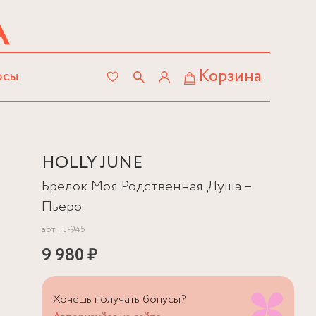
Корзина
осы
HOLLY JUNE
Брелок Моя Родственная Душа –
Пьеро
арт.
HJ-945
9 980 ₽
Хочешь получать бонусы?