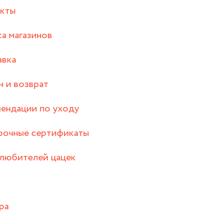
акты
а магазинов
авка
 и возврат
ендации по уходу
рочные сертификаты
любителей цацек
ра