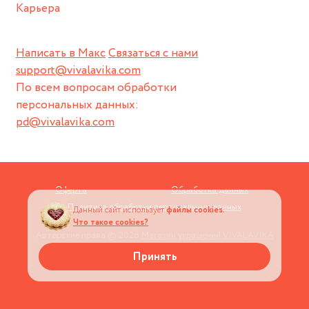
Карьера
Написать в Макс
Связаться с нами
support@vivalavika.com
По всем вопросам обработки
персональных данных:
pd@vivalavika.com
Оферта
Обработка данных
Политика обработки персональных данных
Данный сайт использует
файлы cookies.
Что такое cookies?
Авторские права © 2026
Магазин украшений VIVALAVIKA
Принять