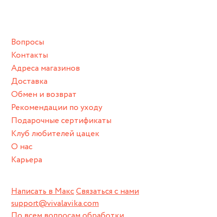
ванной :), баней и любимыми активностями, которые
подразумевают под собой контакт с химическими или
грубыми продуктами (например, гантели или любой
Вопросы
спортивный инвентарь).
Контакты
Храните изделие в сухом месте.
Адреса магазинов
Для надежного хранения мы доставляем все изделия в
Доставка
нашей фирменной коробке или упаковке бренда.
Обмен и возврат
Пожалуйста, используйте эту упаковку для хранения,
Рекомендации по уходу
пока не носите украшение на себе.
Подарочные сертификаты
Клуб любителей цацек
О нас
Карьера
Написать в Макс
Связаться с нами
support@vivalavika.com
По всем вопросам обработки