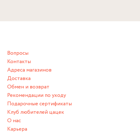
Избегайте прямого контакта с водой, парфюмом,
Детали:
кремом, лосьоном или любым химическим продуктом.
Золото 585,
бриллианты 6 шт. 0.042ct, цитрин 1 шт. 0.002 ct
Снимайте ваше украшение перед купанием (и в море, и в
Размер:
ванной :), баней и любимыми активностями, которые
Диаметр: 5 мм
подразумевают под собой контакт с химическими или
Толщина ножки: 1 мм
грубыми продуктами (например, гантели или любой
Вопросы
спортивный инвентарь).
Контакты
Храните изделие в сухом месте.
Адреса магазинов
Для надежного хранения мы доставляем все изделия в
Доставка
нашей фирменной коробке или упаковке бренда.
Обмен и возврат
Пожалуйста, используйте эту упаковку для хранения,
Рекомендации по уходу
пока не носите украшение на себе.
Подарочные сертификаты
Клуб любителей цацек
О нас
Карьера