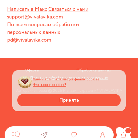
Написать в Макс
Связаться с нами
support@vivalavika.com
По всем вопросам обработки
персональных данных:
pd@vivalavika.com
Оферта
Обработка данных
Политика обработки персональных данных
Данный сайт использует
файлы cookies.
Что такое cookies?
Авторские права © 2026
Магазин украшений VIVALAVIKA
Принять