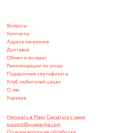
ванной :), баней и любимыми активностями, которые
подразумевают под собой контакт с химическими или
грубыми продуктами (например, гантели или любой
Вопросы
спортивный инвентарь).
Контакты
Храните изделие в сухом месте.
Адреса магазинов
Для надежного хранения мы доставляем все изделия в
Доставка
нашей фирменной коробке или упаковке бренда.
Обмен и возврат
Пожалуйста, используйте эту упаковку для хранения,
Рекомендации по уходу
пока не носите украшение на себе.
Подарочные сертификаты
Клуб любителей цацек
О нас
Карьера
Написать в Макс
Связаться с нами
support@vivalavika.com
По всем вопросам обработки