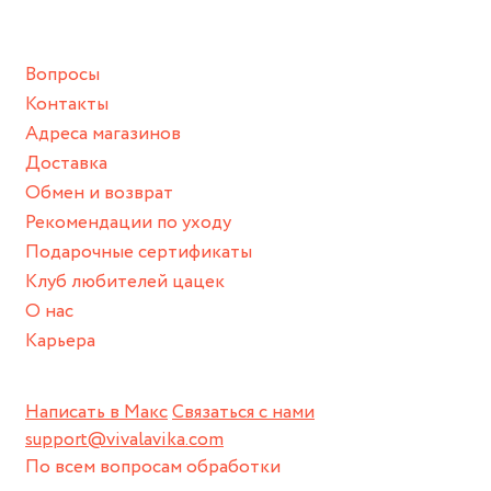
подразумевают под собой контакт с химическими или
грубыми продуктами (например, гантели или любой
Вопросы
спортивный инвентарь).
Контакты
Храните изделие в сухом месте.
Адреса магазинов
Для надежного хранения мы доставляем все изделия в
Доставка
нашей фирменной коробке или упаковке бренда.
Обмен и возврат
Пожалуйста, используйте эту упаковку для хранения,
Рекомендации по уходу
пока не носите украшение на себе.
Подарочные сертификаты
Клуб любителей цацек
О нас
Карьера
Написать в Макс
Связаться с нами
support@vivalavika.com
По всем вопросам обработки