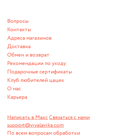
подразумевают под собой контакт с химическими или
грубыми продуктами (например, гантели или любой
Вопросы
спортивный инвентарь).
Контакты
Храните изделие в сухом месте.
Адреса магазинов
Для надежного хранения мы доставляем все изделия в
Доставка
нашей фирменной коробке или упаковке бренда.
Обмен и возврат
Пожалуйста, используйте эту упаковку для хранения,
Рекомендации по уходу
пока не носите украшение на себе.
Подарочные сертификаты
Клуб любителей цацек
О нас
Карьера
Написать в Макс
Связаться с нами
support@vivalavika.com
По всем вопросам обработки