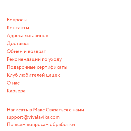
подразумевают под собой контакт с химическими или
грубыми продуктами (например, гантели или любой
Вопросы
спортивный инвентарь).
Контакты
Храните изделие в сухом месте.
Адреса магазинов
Для надежного хранения мы доставляем все изделия в
Доставка
нашей фирменной коробке или упаковке бренда.
Обмен и возврат
Пожалуйста, используйте эту упаковку для хранения,
Рекомендации по уходу
пока не носите украшение на себе.
Подарочные сертификаты
Клуб любителей цацек
О нас
Карьера
Написать в Макс
Связаться с нами
support@vivalavika.com
По всем вопросам обработки