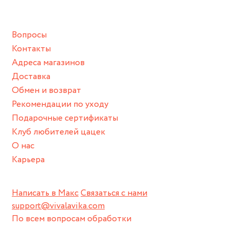
подразумевают под собой контакт с химическими или
грубыми продуктами (например, гантели или любой
Вопросы
спортивный инвентарь).
Контакты
Храните изделие в сухом месте.
Адреса магазинов
Для надежного хранения мы доставляем все изделия в
Доставка
нашей фирменной коробке или упаковке бренда.
Обмен и возврат
Пожалуйста, используйте эту упаковку для хранения,
Рекомендации по уходу
пока не носите украшение на себе.
Подарочные сертификаты
Клуб любителей цацек
О нас
Карьера
Написать в Макс
Связаться с нами
support@vivalavika.com
По всем вопросам обработки