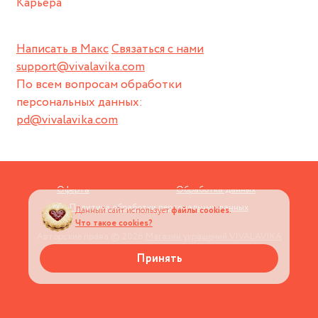
Карьера
Написать в Макс
Связаться с нами
support@vivalavika.com
По всем вопросам обработки
персональных данных:
pd@vivalavika.com
Оферта
Обработка данных
Политика обработки персональных данных
Данный сайт использует
файлы cookies.
Что такое cookies?
Авторские права © 2026
Магазин украшений VIVALAVIKA
Принять