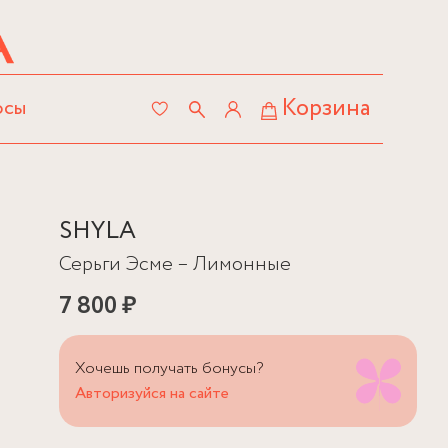
Корзина
осы
SHYLA
Серьги Эсме – Лимонные
7 800 ₽
Хочешь получать бонусы?
Авторизуйся на сайте