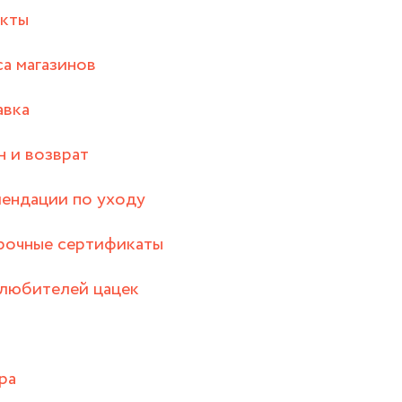
акты
а магазинов
авка
 и возврат
ендации по уходу
рочные сертификаты
любителей цацек
ра