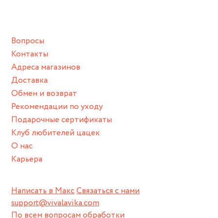
ванной :), баней и любимыми активностями, которые
подразумевают под собой контакт с химическими или
грубыми продуктами (например, гантели или любой
Вопросы
спортивный инвентарь).
Контакты
Храните изделие в сухом месте.
Адреса магазинов
Для надежного хранения мы доставляем все изделия в
Доставка
нашей фирменной коробке или упаковке бренда.
Обмен и возврат
Пожалуйста, используйте эту упаковку для хранения, пока
Рекомендации по уходу
не носите украшение на себе.
Подарочные сертификаты
Клуб любителей цацек
О нас
Карьера
Написать в Макс
Связаться с нами
support@vivalavika.com
По всем вопросам обработки