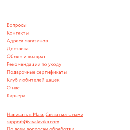
ванной :), баней и любимыми активностями, которые
подразумевают под собой контакт с химическими или
грубыми продуктами (например, гантели или любой
Вопросы
спортивный инвентарь).
Контакты
Храните изделие в сухом месте.
Адреса магазинов
Для надежного хранения мы доставляем все изделия в
Доставка
нашей фирменной коробке или упаковке бренда.
Обмен и возврат
Пожалуйста, используйте эту упаковку для хранения,
Рекомендации по уходу
пока не носите украшение на себе.
Подарочные сертификаты
Клуб любителей цацек
О нас
Карьера
Написать в Макс
Связаться с нами
support@vivalavika.com
По всем вопросам обработки