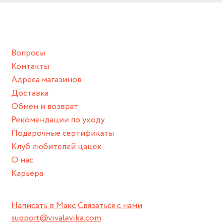
Снимайте ваше украшение перед купанием (и в море, и в
ванной :), баней и любимыми активностями, которые
подразумевают под собой контакт с химическими или
грубыми продуктами (например, гантели или любой
Вопросы
спортивный инвентарь).
Контакты
Храните изделие в сухом месте.
Адреса магазинов
Для надежного хранения мы доставляем все изделия в
Доставка
нашей фирменной коробке или упаковке бренда.
Обмен и возврат
Пожалуйста, используйте эту упаковку для хранения,
Рекомендации по уходу
пока не носите украшение на себе.
Подарочные сертификаты
Клуб любителей цацек
О нас
Карьера
Написать в Макс
Связаться с нами
support@vivalavika.com