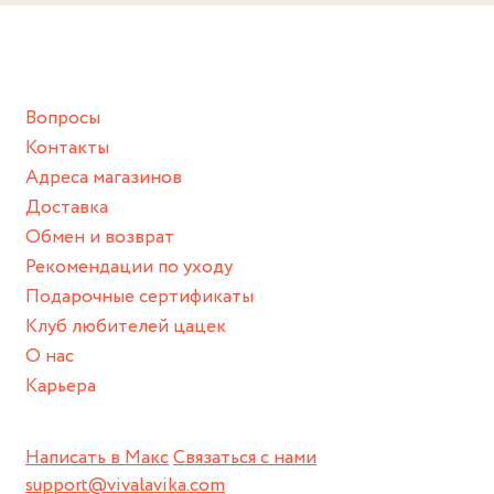
Снимайте ваше украшение перед купанием (и в море, и в
ванной :), баней и любимыми активностями, которые
подразумевают под собой контакт с химическими или
грубыми продуктами (например, гантели или любой
Вопросы
спортивный инвентарь).
Контакты
Храните изделие в сухом месте.
Адреса магазинов
Для надежного хранения мы доставляем все изделия в
Доставка
нашей фирменной коробке или упаковке бренда.
Обмен и возврат
Пожалуйста, используйте эту упаковку для хранения,
Рекомендации по уходу
пока не носите украшение на себе.
Подарочные сертификаты
Клуб любителей цацек
О нас
Карьера
Написать в Макс
Связаться с нами
support@vivalavika.com