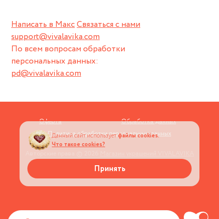
Написать в Макс
Связаться с нами
support@vivalavika.com
По всем вопросам обработки
персональных данных:
pd@vivalavika.com
Оферта
Обработка данных
Политика обработки персональных данных
Данный сайт использует
файлы cookies.
Что такое cookies?
Авторские права © 2026
Магазин украшений VIVALAVIKA
Принять