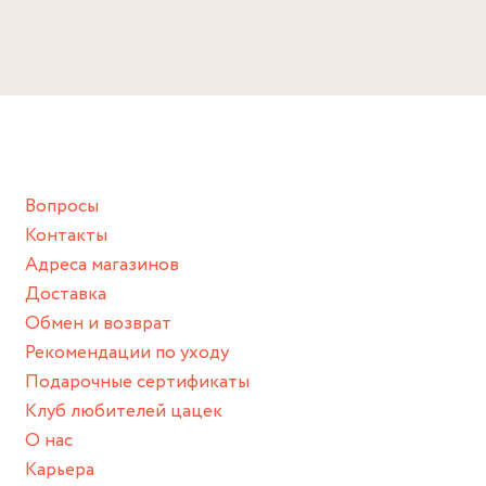
Избегайте прямого контакта с водой, парфюмом,
кремом, лосьоном или любым химическим продуктом.
Снимайте ваше украшение перед купанием (и в море, и в
ванной :), баней и любимыми активностями, которые
подразумевают под собой контакт с химическими или
грубыми продуктами (например, гантели или любой
Вопросы
спортивный инвентарь).
Контакты
Храните изделие в сухом месте.
Адреса магазинов
Для надежного хранения мы доставляем все изделия в
Доставка
нашей фирменной коробке или упаковке бренда.
Обмен и возврат
Пожалуйста, используйте эту упаковку для хранения,
Рекомендации по уходу
пока не носите украшение на себе.
Подарочные сертификаты
Клуб любителей цацек
О нас
Карьера