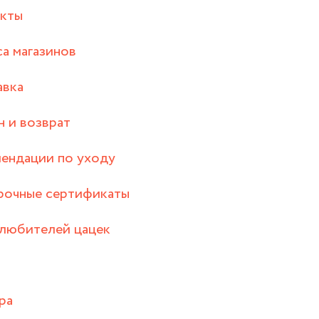
акты
а магазинов
авка
 и возврат
ендации по уходу
рочные сертификаты
любителей цацек
ра