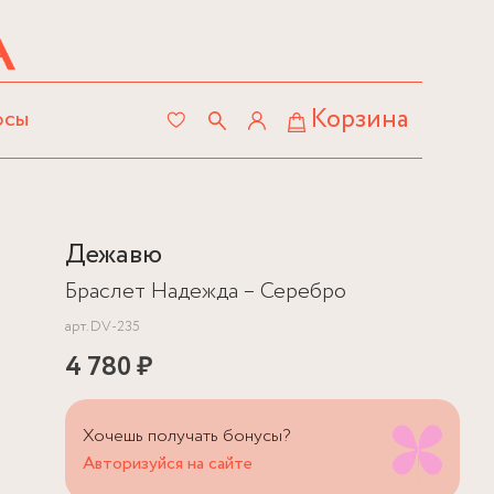
Корзина
осы
Дежавю
Браслет Надежда – Серебро
арт.
DV-235
4 780 ₽
Хочешь получать бонусы?
Авторизуйся на сайте