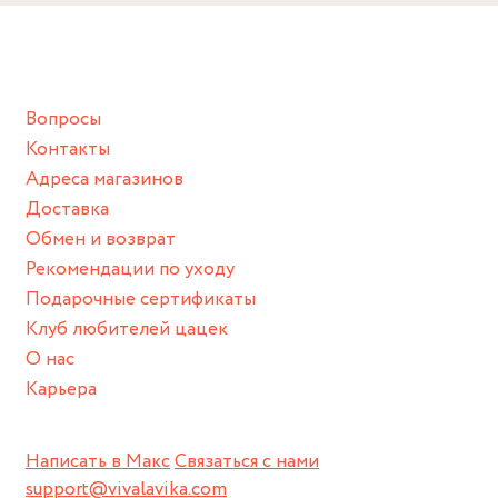
Снимайте ваше украшение перед купанием (и в море, и в
ванной :), баней и любимыми активностями, которые
подразумевают под собой контакт с химическими или
грубыми продуктами (например, гантели или любой
Вопросы
спортивный инвентарь).
Контакты
Храните изделие в сухом месте.
Адреса магазинов
Для надежного хранения мы доставляем все изделия в
Доставка
нашей фирменной коробке или упаковке бренда.
Обмен и возврат
Пожалуйста, используйте эту упаковку для хранения,
Рекомендации по уходу
пока не носите украшение на себе.
Подарочные сертификаты
Клуб любителей цацек
О нас
Карьера
Написать в Макс
Связаться с нами
support@vivalavika.com