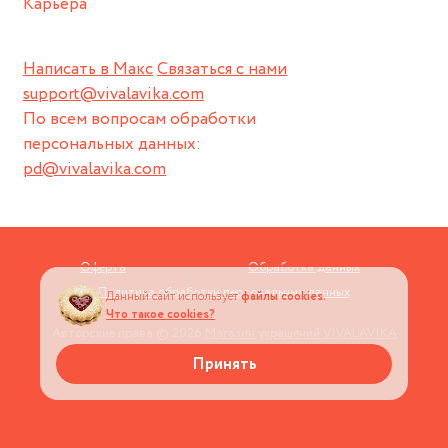
Карьера
Написать в Макс
Связаться с нами
support@vivalavika.com
По всем вопросам обработки
персональных данных:
pd@vivalavika.com
Оферта
Обработка данных
Политика обработки персональных данных
Данный сайт использует
файлы cookies.
Что такое cookies?
Авторские права © 2026
Магазин украшений VIVALAVIKA
Принять