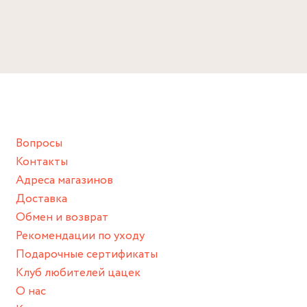
ЖИЗНЬ ВАШЕМУ ИЗДЕЛИЮ:
Размер
Избегайте прямого контакта с водой, парфюмом,
Универсальный
кремом, лосьоном или любым химическим продуктом.
Снимайте ваше украшение перед купанием (и в море, и в
ванной :), баней и любимыми активностями, которые
подразумевают под собой контакт с химическими или
грубыми продуктами (например, гантели или любой
Вопросы
спортивный инвентарь).
Контакты
Храните изделие в сухом месте.
Адреса магазинов
Для надежного хранения мы доставляем все изделия в
Доставка
нашей фирменной коробке или упаковке бренда.
Обмен и возврат
Пожалуйста, используйте эту упаковку для хранения,
Рекомендации по уходу
пока не носите украшение на себе.
Подарочные сертификаты
Клуб любителей цацек
О нас