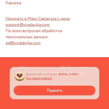
Карьера
Написать в Макс
Связаться с нами
support@vivalavika.com
По всем вопросам обработки
персональных данных:
pd@vivalavika.com
Оферта
Обработка данных
Политика обработки персональных данных
Данный сайт использует
файлы cookies.
Что такое cookies?
Авторские права © 2026
Магазин украшений VIVALAVIKA
Принять