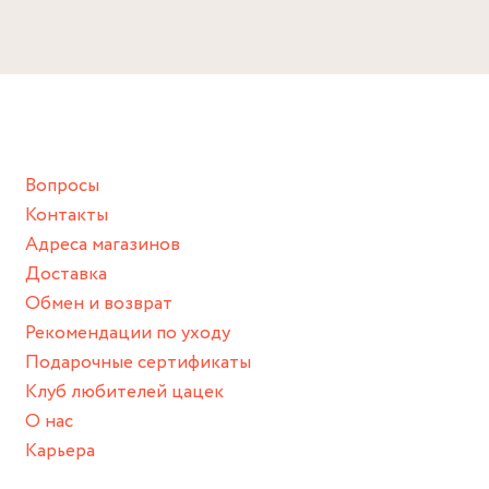
Длина: 39.5 см
Избегайте прямого контакта с водой, парфюмом,
кремом, лосьоном или любым химическим продуктом.
Снимайте ваше украшение перед купанием (и в море, и в
ванной :), баней и любимыми активностями, которые
подразумевают под собой контакт с химическими или
грубыми продуктами (например, гантели или любой
Вопросы
спортивный инвентарь).
Контакты
Храните изделие в сухом месте.
Адреса магазинов
Для надежного хранения мы доставляем все изделия в
Доставка
нашей фирменной коробке или упаковке бренда.
Обмен и возврат
Пожалуйста, используйте эту упаковку для хранения,
Рекомендации по уходу
пока не носите украшение на себе.
Подарочные сертификаты
Клуб любителей цацек
О нас
Карьера