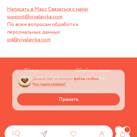
Написать в Макс
Связаться с нами
support@vivalavika.com
По всем вопросам обработки
персональных данных:
pd@vivalavika.com
Оферта
Обработка данных
Политика обработки персональных данных
Данный сайт использует
файлы cookies.
Что такое cookies?
Авторские права © 2026
Магазин украшений VIVALAVIKA
Принять