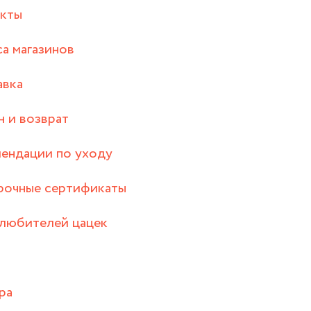
акты
а магазинов
авка
 и возврат
ендации по уходу
рочные сертификаты
любителей цацек
ра