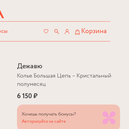
Корзина
осы
Дежавю
Колье Большая Цепь – Кристальный
полумесяц
6 150 ₽
Хочешь получать бонусы?
Авторизуйся на сайте