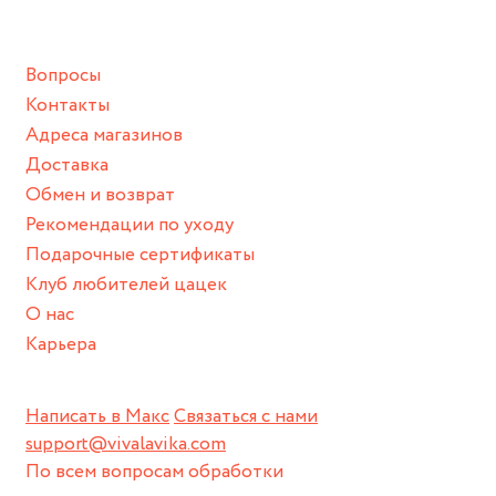
подразумевают под собой контакт с химическими или
грубыми продуктами (например, гантели или любой
Вопросы
спортивный инвентарь).
Контакты
Храните изделие в сухом месте.
Адреса магазинов
Для надежного хранения мы доставляем все изделия в
Доставка
нашей фирменной коробке или упаковке бренда.
Обмен и возврат
Пожалуйста, используйте эту упаковку для хранения,
Рекомендации по уходу
пока не носите украшение на себе.
Подарочные сертификаты
Клуб любителей цацек
О нас
Карьера
Написать в Макс
Связаться с нами
support@vivalavika.com
По всем вопросам обработки