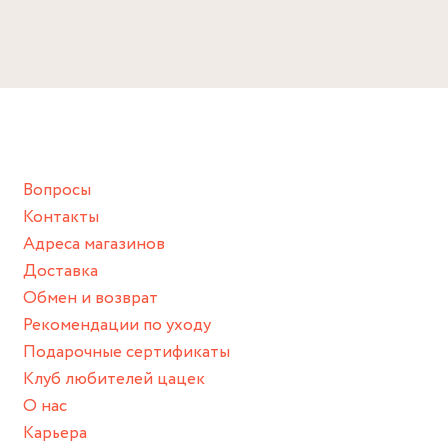
Избегайте прямого контакта с водой, парфюмом,
Размер
кремом, лосьоном или любым химическим продуктом.
Снимайте ваше украшение перед купанием (и в море, и в
Длина цепочки: 53 см + удлинитель 4.5 см
ванной :), баней и любимыми активностями, которые
Подвеска: 2.5 х 5 см
подразумевают под собой контакт с химическими или
грубыми продуктами (например, гантели или любой
Вопросы
спортивный инвентарь).
Контакты
Храните изделие в сухом месте.
Адреса магазинов
Для надежного хранения мы доставляем все изделия в
Доставка
нашей фирменной коробке или упаковке бренда.
Обмен и возврат
Пожалуйста, используйте эту упаковку для хранения,
Рекомендации по уходу
пока не носите украшение на себе.
Подарочные сертификаты
Клуб любителей цацек
О нас
Карьера