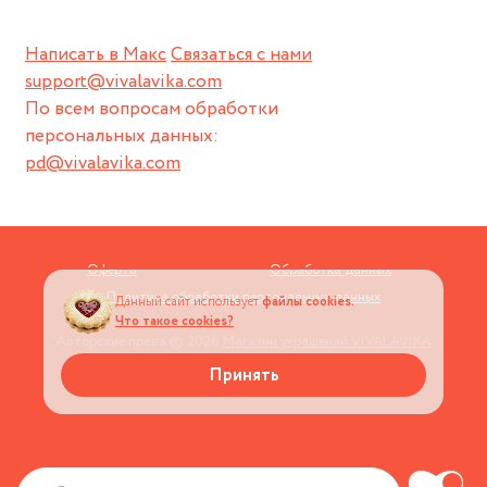
Написать в Макс
Связаться с нами
support@vivalavika.com
По всем вопросам обработки
персональных данных:
pd@vivalavika.com
Оферта
Обработка данных
Политика обработки персональных данных
Данный сайт использует
файлы cookies.
Что такое cookies?
Авторские права © 2026
Магазин украшений VIVALAVIKA
Принять