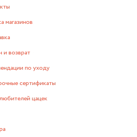
акты
а магазинов
авка
 и возврат
ендации по уходу
рочные сертификаты
любителей цацек
ра