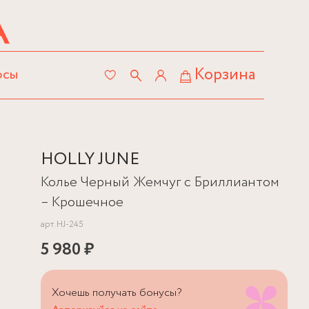
Корзина
осы
HOLLY JUNE
Колье Черный Жемчуг с Бриллиантом
– Крошечное
арт.
HJ-245
5 980 ₽
Хочешь получать бонусы?