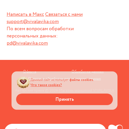
Написать в Макс
Связаться с нами
support@vivalavika.com
По всем вопросам обработки
персональных данных:
pd@vivalavika.com
Оферта
Обработка данных
Политика обработки персональных данных
Данный сайт использует
файлы cookies.
Что такое cookies?
Авторские права © 2026
Магазин украшений VIVALAVIKA
Принять