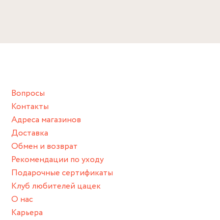
Размер
Избегайте прямого контакта с водой, парфюмом,
кремом, лосьоном или любым химическим продуктом.
Длина: 40 см + удлинитель 3 см
Снимайте ваше украшение перед купанием (и в море, и в
Размер подвески: 3 см
ванной :), баней и любимыми активностями, которые
подразумевают под собой контакт с химическими или
грубыми продуктами (например, гантели или любой
Вопросы
спортивный инвентарь).
Контакты
Храните изделие в сухом месте.
Адреса магазинов
Для надежного хранения мы доставляем все изделия в
Доставка
нашей фирменной коробке или упаковке бренда.
Обмен и возврат
Пожалуйста, используйте эту упаковку для хранения,
Рекомендации по уходу
пока не носите украшение на себе.
Подарочные сертификаты
Клуб любителей цацек
О нас
Карьера