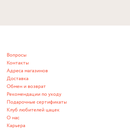
Избегайте прямого контакта с водой, парфюмом,
Длина: 43 см + удлинитель 3.5 см
кремом, лосьоном или любым химическим продуктом.
Размер подвески: 3 см
Снимайте ваше украшение перед купанием (и в море, и в
ванной :), баней и любимыми активностями, которые
подразумевают под собой контакт с химическими или
грубыми продуктами (например, гантели или любой
Вопросы
спортивный инвентарь).
Контакты
Храните изделие в сухом месте.
Адреса магазинов
Для надежного хранения мы доставляем все изделия в
Доставка
нашей фирменной коробке или упаковке бренда.
Обмен и возврат
Пожалуйста, используйте эту упаковку для хранения,
Рекомендации по уходу
пока не носите украшение на себе.
Подарочные сертификаты
Клуб любителей цацек
О нас
Карьера