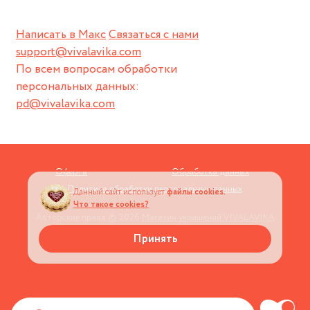
Написать в Макс
Связаться с нами
support@vivalavika.com
По всем вопросам обработки
персональных данных:
pd@vivalavika.com
Оферта
Обработка данных
Политика обработки персональных данных
Данный сайт использует
файлы cookies.
Что такое cookies?
Авторские права © 2026
Магазин украшений VIVALAVIKA
Принять