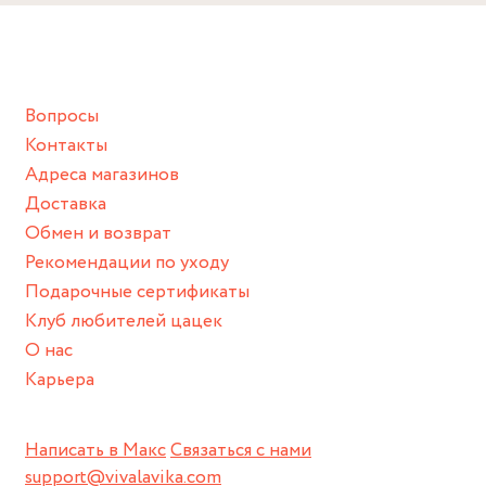
Снимайте ваше украшение перед купанием (и в море, и в
ванной :), баней и любимыми активностями, которые
подразумевают под собой контакт с химическими или
грубыми продуктами (например, гантели или любой
Вопросы
спортивный инвентарь).
Контакты
Храните изделие в сухом месте.
Адреса магазинов
Для надежного хранения мы доставляем все изделия в
Доставка
нашей фирменной коробке или упаковке бренда.
Обмен и возврат
Пожалуйста, используйте эту упаковку для хранения,
Рекомендации по уходу
пока не носите украшение на себе.
Подарочные сертификаты
Клуб любителей цацек
О нас
Карьера
Написать в Макс
Связаться с нами
support@vivalavika.com