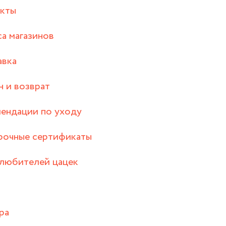
акты
а магазинов
авка
 и возврат
ендации по уходу
рочные сертификаты
любителей цацек
ра