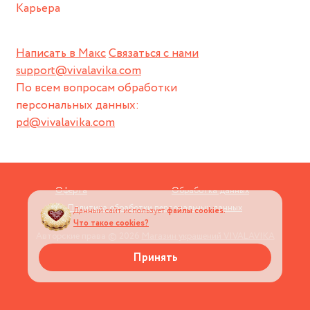
Карьера
Написать в Макс
Связаться с нами
support@vivalavika.com
По всем вопросам обработки
персональных данных:
pd@vivalavika.com
Оферта
Обработка данных
Политика обработки персональных данных
Данный сайт использует
файлы cookies.
Что такое cookies?
Авторские права © 2026
Магазин украшений VIVALAVIKA
Принять