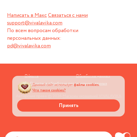
Написать в Макс
Связаться с нами
support@vivalavika.com
По всем вопросам обработки
персональных данных:
pd@vivalavika.com
Оферта
Обработка данных
Политика обработки персональных данных
Данный сайт использует
файлы cookies.
Что такое cookies?
Авторские права © 2026
Магазин украшений VIVALAVIKA
Принять