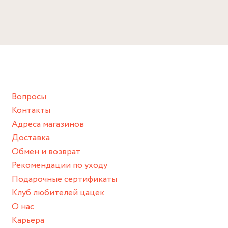
Размер
Избегайте прямого контакта с водой, парфюмом,
Длина: 40 см
кремом, лосьоном или любым химическим продуктом.
Снимайте ваше украшение перед купанием (и в море, и в
ванной :), баней и любимыми активностями, которые
подразумевают под собой контакт с химическими или
грубыми продуктами (например, гантели или любой
Вопросы
спортивный инвентарь).
Контакты
Храните изделие в сухом месте.
Адреса магазинов
Для надежного хранения мы доставляем все изделия в
Доставка
нашей фирменной коробке или упаковке бренда.
Обмен и возврат
Пожалуйста, используйте эту упаковку для хранения,
Рекомендации по уходу
пока не носите украшение на себе.
Подарочные сертификаты
Клуб любителей цацек
О нас
Карьера