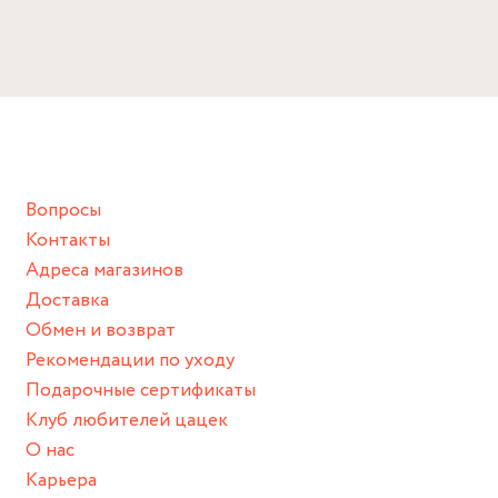
Избегайте прямого контакта с водой, парфюмом,
кремом, лосьоном или любым химическим продуктом.
Снимайте ваше украшение перед купанием (и в море, и в
ванной :), баней и любимыми активностями, которые
подразумевают под собой контакт с химическими или
грубыми продуктами (например, гантели или любой
Вопросы
спортивный инвентарь).
Контакты
Храните изделие в сухом месте.
Адреса магазинов
Для надежного хранения мы доставляем все изделия в
Доставка
нашей фирменной коробке или упаковке бренда.
Обмен и возврат
Пожалуйста, используйте эту упаковку для хранения,
Рекомендации по уходу
пока не носите украшение на себе.
Подарочные сертификаты
Клуб любителей цацек
О нас
Карьера