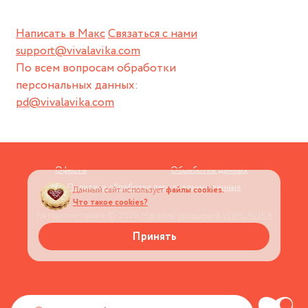
Написать в Макс
Связаться с нами
support@vivalavika.com
По всем вопросам обработки
персональных данных:
pd@vivalavika.com
Оферта
Обработка данных
Политика обработки персональных данных
Данный сайт использует
файлы cookies.
Что такое cookies?
Авторские права © 2026
Магазин украшений VIVALAVIKA
Принять