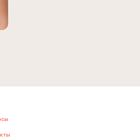
осы
акты