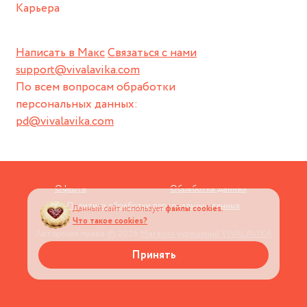
Карьера
Написать в Макс
Связаться с нами
support@vivalavika.com
По всем вопросам обработки
персональных данных:
pd@vivalavika.com
Оферта
Обработка данных
Политика обработки персональных данных
Данный сайт использует
файлы cookies.
Что такое cookies?
Авторские права © 2026
Магазин украшений VIVALAVIKA
Принять