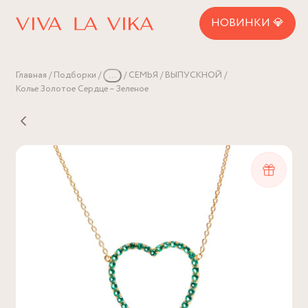
НОВИНКИ 💎
Главная
Подборки
...
СЕМЬЯ
ВЫПУСКНОЙ
Колье Золотое Сердце – Зеленое