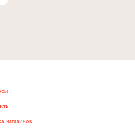
осы
акты
а магазинов