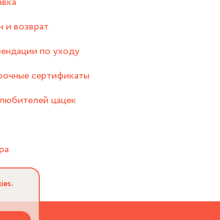
авка
 и возврат
ендации по уходу
рочные сертификаты
любителей цацек
ра
ies.