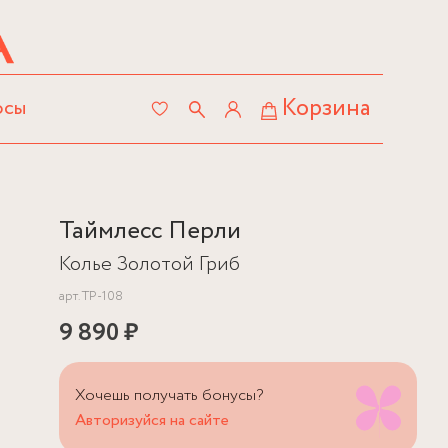
Корзина
осы
Таймлесс Перли
Колье Золотой Гриб
арт.
TP-108
9 890 ₽
Хочешь получать бонусы?
Авторизуйся на сайте