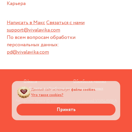
Карьера
Написать в Макс
Связаться с нами
support@vivalavika.com
По всем вопросам обработки
персональных данных:
pd@vivalavika.com
Оферта
Обработка данных
Политика обработки персональных данных
Данный сайт использует
файлы cookies.
Что такое cookies?
Авторские права © 2026
Магазин украшений VIVALAVIKA
Принять