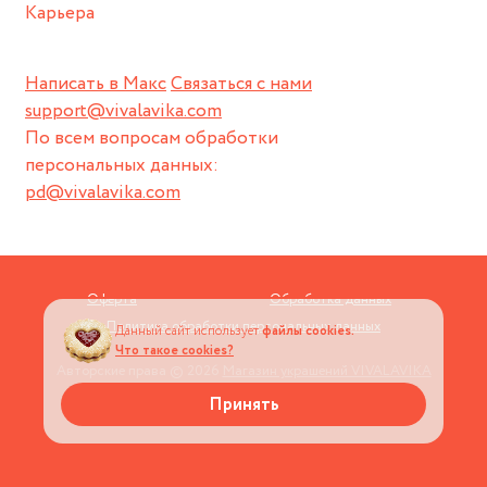
Карьера
Написать в Макс
Связаться с нами
support@vivalavika.com
По всем вопросам обработки
персональных данных:
pd@vivalavika.com
Оферта
Обработка данных
Политика обработки персональных данных
Данный сайт использует
файлы cookies.
Что такое cookies?
Авторские права © 2026
Магазин украшений VIVALAVIKA
Принять