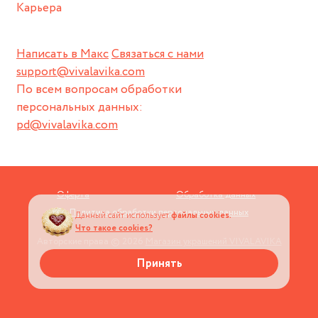
Карьера
Написать в Макс
Связаться с нами
support@vivalavika.com
По всем вопросам обработки
персональных данных:
pd@vivalavika.com
Оферта
Обработка данных
Политика обработки персональных данных
Данный сайт использует
файлы cookies.
Что такое cookies?
Авторские права © 2026
Магазин украшений VIVALAVIKA
Принять