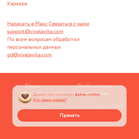
Карьера
Написать в Макс
Связаться с нами
support@vivalavika.com
По всем вопросам обработки
персональных данных:
pd@vivalavika.com
Оферта
Обработка данных
Политика обработки персональных данных
Данный сайт использует
файлы cookies.
Что такое cookies?
Авторские права © 2026
Магазин украшений VIVALAVIKA
Принять