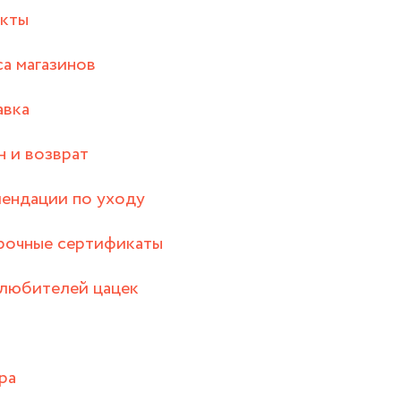
акты
а магазинов
авка
 и возврат
ендации по уходу
рочные сертификаты
любителей цацек
ра