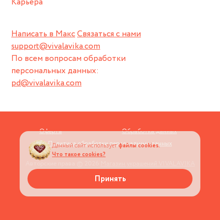
Карьера
Написать в Макс
Связаться с нами
support@vivalavika.com
По всем вопросам обработки
персональных данных:
pd@vivalavika.com
Оферта
Обработка данных
Политика обработки персональных данных
Данный сайт использует
файлы cookies.
Что такое cookies?
Авторские права © 2026
Магазин украшений VIVALAVIKA
Принять