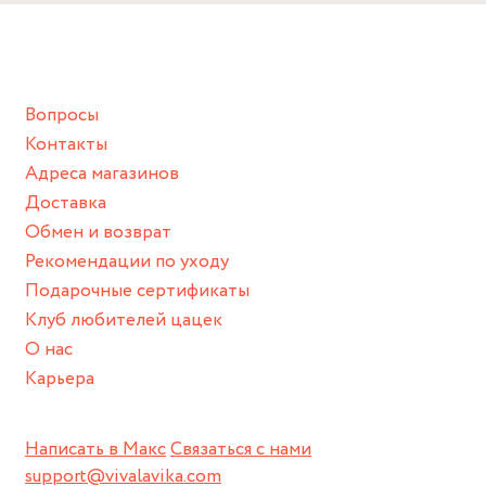
Снимайте ваше украшение перед купанием (и в море, и в
ванной :), баней и любимыми активностями, которые
подразумевают под собой контакт с химическими или
грубыми продуктами (например, гантели или любой
Вопросы
спортивный инвентарь).
Контакты
Храните изделие в сухом месте.
Адреса магазинов
Для надежного хранения мы доставляем все изделия в
Доставка
нашей фирменной коробке или упаковке бренда.
Обмен и возврат
Пожалуйста, используйте эту упаковку для хранения,
Рекомендации по уходу
пока не носите украшение на себе.
Подарочные сертификаты
Клуб любителей цацек
О нас
Карьера
Написать в Макс
Связаться с нами
support@vivalavika.com