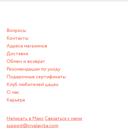
Снимайте ваше украшение перед купанием (и в море, и в
ванной :), баней и любимыми активностями, которые
подразумевают под собой контакт с химическими или
грубыми продуктами (например, гантели или любой
Вопросы
спортивный инвентарь).
Контакты
Храните изделие в сухом месте.
Адреса магазинов
Для надежного хранения мы доставляем все изделия в
Доставка
нашей фирменной коробке или упаковке бренда.
Обмен и возврат
Пожалуйста, используйте эту упаковку для хранения,
Рекомендации по уходу
пока не носите украшение на себе.
Подарочные сертификаты
Клуб любителей цацек
О нас
Карьера
Написать в Макс
Связаться с нами
support@vivalavika.com